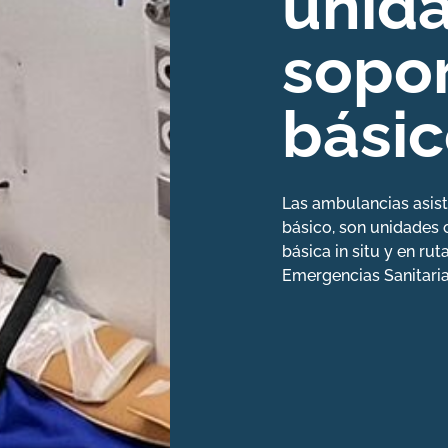
unid
sopor
bási
Las ambulancias asist
básico, son unidades c
básica in situ y en ru
Emergencias Sanitaria