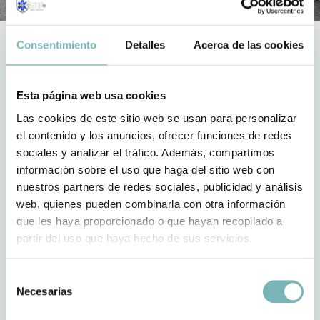
Consentimiento
Detalles
Acerca de las cookies
Esta página web usa cookies
Las cookies de este sitio web se usan para personalizar
el contenido y los anuncios, ofrecer funciones de redes
Otros servicios sanitarios privados que te
sociales y analizar el tráfico. Además, compartimos
pueden interesar
información sobre el uso que haga del sitio web con
nuestros partners de redes sociales, publicidad y análisis
¿Buscas cobertura sanitaria privada de toda confianza para
web, quienes pueden combinarla con otra información
atender cualquier otra necesidad? También ofrecemos estos
que les haya proporcionado o que hayan recopilado a
servicios.
partir del uso que haya hecho de sus servicios.
Selección
Necesarias
de
consentimiento