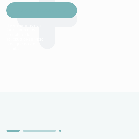
*Te enviaremos un
formulario más
completo de
solicitud de servicio
para que nos lo
remitas