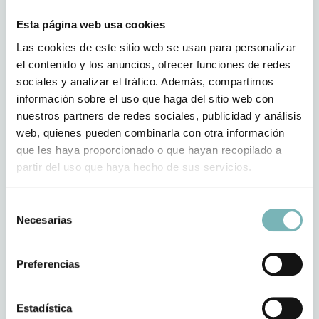
Otros servicios sanitarios privados que te
pueden interesar
Esta página web usa cookies
Las cookies de este sitio web se usan para personalizar
¿Buscas cobertura sanitaria privada de toda confianza para
el contenido y los anuncios, ofrecer funciones de redes
atender cualquier otra necesidad? También ofrecemos estos
sociales y analizar el tráfico. Además, compartimos
servicios.
información sobre el uso que haga del sitio web con
nuestros partners de redes sociales, publicidad y análisis
web, quienes pueden combinarla con otra información
que les haya proporcionado o que hayan recopilado a
partir del uso que haya hecho de sus servicios.
Selección
Necesarias
de
consentimiento
Preferencias
Servicios sanitarios para empresas y botiquines
Estadística